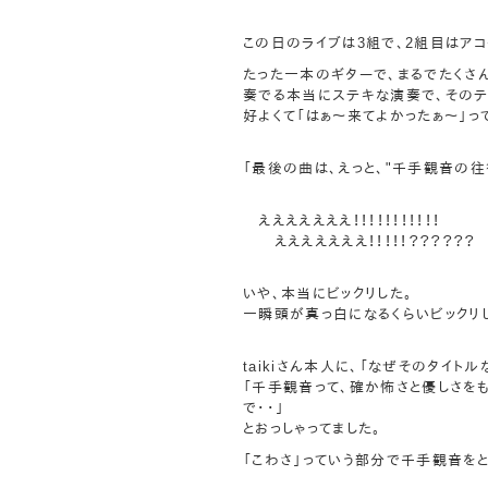
この日のライブは3組で、2組目はアコー
たった一本のギターで、まるでたくさ
奏でる本当にステキな演奏で、そのテ
好よくて「はぁ〜来てよかったぁ〜」っ
「最後の曲は、えっと、"千手観音の往
えええええええ！！！！！！！！！！！
えええええええ！！！！！？？？？？？
いや、本当にビックリした。
一瞬頭が真っ白になるくらいビックリ
taikiさん本人に、「なぜそのタイト
「千手観音って、確か怖さと優しさを
で・・」
とおっしゃってました。
「こわさ」っていう部分で千手観音をと