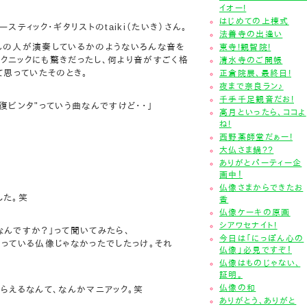
イオー!
はじめての上棟式
スティック・ギタリストのtaiki（たいき）さん。
法善寺の出逢い
んの人が演奏しているかのようないろんな音を
東寺!観智院!
クニックにも驚きだったし、何より音がすごく格
清水寺のご開帳
て思っていたそのとき。
正倉院展、最終日!
夜まで奈良ラン♪
千手千足観音だお!
復ビンタ"っていう曲なんですけど・・」
高月といったら、ココよ
ね!
西野薬師堂だぁー!
大仏さま鍋??
ありがとパーティー企
画中！
仏像さまからできたお
した。笑
香
仏像ケーキの原画
シアワセナイト!
ルなんですか？」って聞いてみたら、
今日は「にっぽん心の
もっている仏像じゃなかったでしたっけ。それ
仏像」必見ですぞ！
仏像はものじゃない、
証明。
仏像の和
らえるなんて、なんかマニアック。笑
ありがとう、ありがと