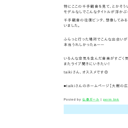
特にここの千手観音を見て、とかそう
モデルなしでこんなタイトルが浮かぶ
千手観音の往復ビンタ、想像してみる
いました。
ふらっと行った場所でこんな出会いが
本当うれしかったぁーー
いろんな空気を含んだ音楽がすごく気
またライブ聞きにいきたい！
taikiさん、オススメです◎
■taikiさんのホームページ【大樹の広場】：ht
Posted by
仏像ガール
|
perm link