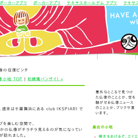
ポーカーアプリ
ポーカーアプリ
テキサスホールデム アプリ
テキサ
音の往復ビンタ
像小咄 TOP
|
和蝋燭バンザイ！ »
意外なところで見つけ
た仏像のこととか、世を
騒がせる仏像ニュース
のこととか、ブツクサ言
末は千葉舞浜にある club IKSPIARI で
います。
イブを楽しむ空間で、
最近の小咄
とかの仏像がチラチラ見えるのが気になってい
が訪れました。
棟木をあげるぞ、エイ