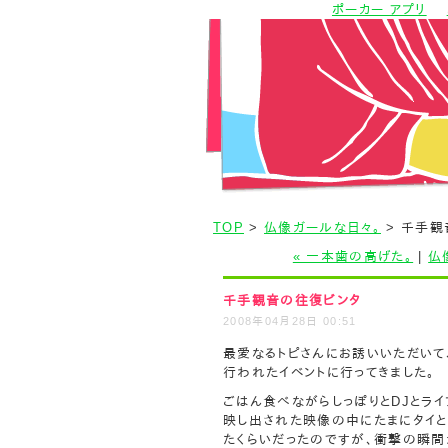
ポーカー アプリ
TOP
>
仏像ガールな日々。
> 千手観
« 一本歯の高げた。
|
仏
千手観音の往復ビンタ
2008年04月28日 00:51
最愛なるトピさんにお誘いいただいて、週
行われたイベントに行ってきました。
ごはん食べながらしっぽりとDJとラ
映し出された映像の中にたまにタイ
たくらいだったのですが、衝撃の瞬間