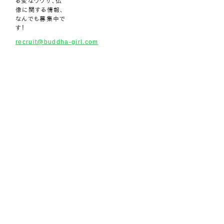
る変なウワサ、仏
像に関する情報、
なんでも募集中で
す！
recruit@buddha-girl.com