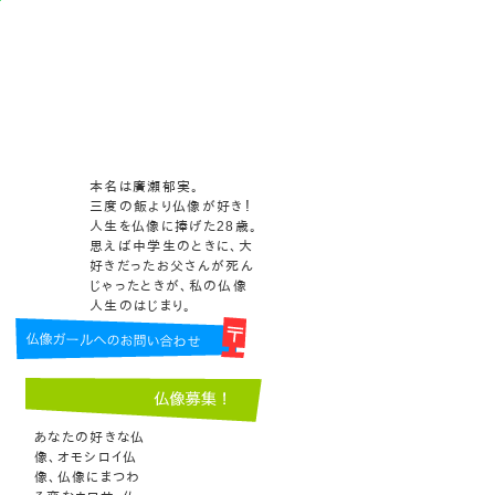
本名は廣瀬郁実。
三度の飯より仏像が好き！
人生を仏像に捧げた28歳。
思えば中学生のときに、大
好きだったお父さんが死ん
じゃったときが、私の仏像
人生のはじまり。
あなたの好きな仏
像、オモシロイ仏
像、仏像にまつわ