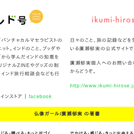
ダパンチャカルマセラピストの
日々のこと、旅の記録などを
ット。インドのこと、ブッダや
いる廣瀬郁実の公式サイトで
ダから学んだインドの知恵を
廣瀬郁実個人へのお問い合
リジナルZINEやグッズの制
からどうぞ。
、インド旅行相談会なども行
http://www.ikumi-hirose.j
ラインストア ｜
facebook
仏像ガール/廣瀬郁実 の著書
感じる・調べる・もっと近づく
でかける・感じる・きっと出会える