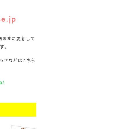
気ままに更新して
す。
わせなどはこちら
p/