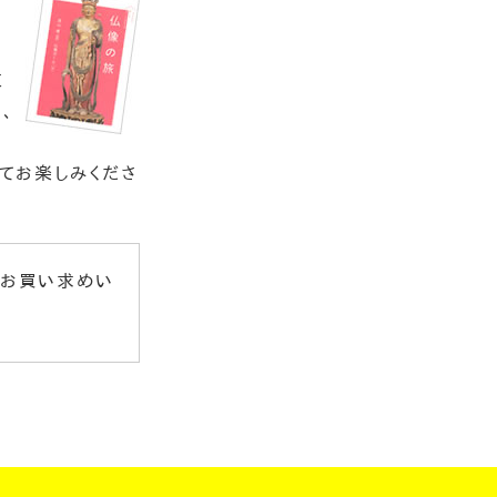
道
、
沖
てお楽しみくださ
らお買い求めい