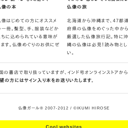
仏像の本
仏像の旅
仏像はじめての方にオススメ
北海道から沖縄まで、47都
の一冊。髪型、手、服装などか
府県の仏像をめぐった中から
たちに込められている意味が
厳選した仏像旅行記。特に
べます。仏像めぐりのお供にぜ
縄の仏像は必見！読み物とし
い。
や全国の書店で取り扱っていますが、インド号オンラインストアか
望の方にはサイン入り本をお送りいたします
。
仏像ガール® 2007-2012 / ©IKUMI HIROSE
Cool websites