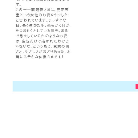
す。
この十一面観音さまは、元正天
皇という女性のお姿をうつした
と言われています。まっすぐな
目、長く伸びた手、柔らかく何か
をつまもうとしている指先。まる
で息をしているかのようなお姿
は、空想だけで描かれたわけじ
ゃないな、という感じ。意志の強
さと、やさしさがまざりあった、本
当にステキな仏像さまです！