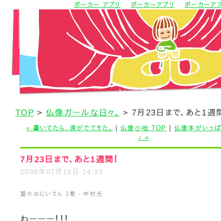
ポーカー アプリ
ポーカーアプリ
ポーカーア
TOP
>
仏像ガールな日々。
> 7月23日まで、あと1週
« 書いてたら、涙がでてきた。
|
仏像小咄 TOP
|
仏像本がいっぱ
♪ »
7月23日まで、あと1週間！
2008年07月16日 14:33
聖☆おにいさん 1巻 - 中村光
わーーー！！！