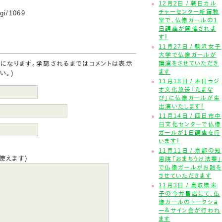
12月2日 / 朝日カル
チャーセンター新宿教
cgi/1069
室で、仏像ガールの1
日講座が開催されま
す！
11月27日 / 駒沢女子
大学で仏像ガールが
要になります。承認されるまではコメントは表示
講演をさせていただき
ます
い。)
11月18日 / 本日ラジ
オ文化放送「たまな
び」に仏像ガールが生
出演いたします！
11月14日 / 四日市中
日文化センターで仏像
ガールが1日講座を行
います！
11月11日 / 京都の知
使えます)
恩院「おまちうけ法要」
で仏像ガールがお話を
させていただきます
11月3日 / 鳥取県米
子の今井書店にて、仏
像ガールのトークショ
ー＆サイン会が行われ
ます