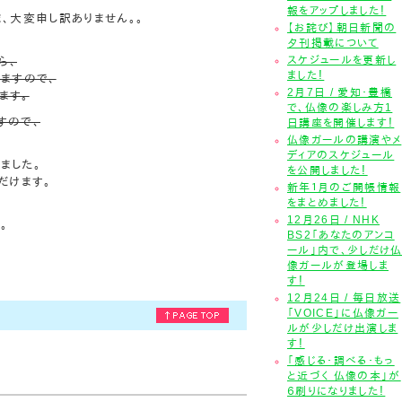
報をアップしました！
、大変申し訳ありません。。
【お詫び】朝日新聞の
夕刊掲載について
ら、
スケジュールを更新し
ました！
きますので、
2月7日 / 愛知・豊橋
ます。
で、仏像の楽しみ方1
すので、
日講座を開催します！
仏像ガールの講演やメ
ディアのスケジュール
ました。
を公開しました！
だけます。
新年１月のご開帳情報
をまとめました！
12月26日 / NHK
。
BS2「あなたのアンコ
ール」内で、少しだけ
像ガールが登場しま
す！
12月24日 / 毎日放送
「VOICE」に仏像ガー
ルが少しだけ出演しま
す！
「感じる・調べる・もっ
と近づく 仏像の本」が
６刷りになりました！