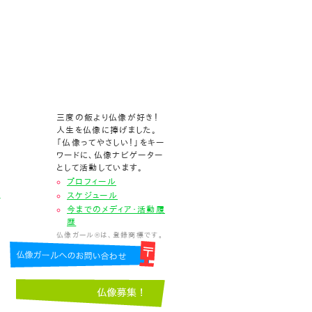
三度の飯より仏像が好き！
人生を仏像に捧げました。
「仏像ってやさしい！」をキー
ワードに、仏像ナビゲーター
として活動しています。
プロフィール
仏
スケジュール
今までのメディア・活動履
歴
仏像ガール®は、登録商標です。