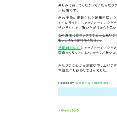
楽しみに待ってくださっていたみなさま
大反省です。
私の手元に掲載された新聞が届いた
すぐにサイトにもアップさせていただ
ぜひそちらでご覧いただけたらと思い
この週末にはアップできるかと思いま
もうしばらくお待ちください。
活動報告の中
にアップさせていただき
画像をクリックすると、大きくご覧いた
みなさまに心からお詫び申し上げます
本当に申し訳ありませんでした。
Posted by
仏像ガール
|
perm link
トラックバック