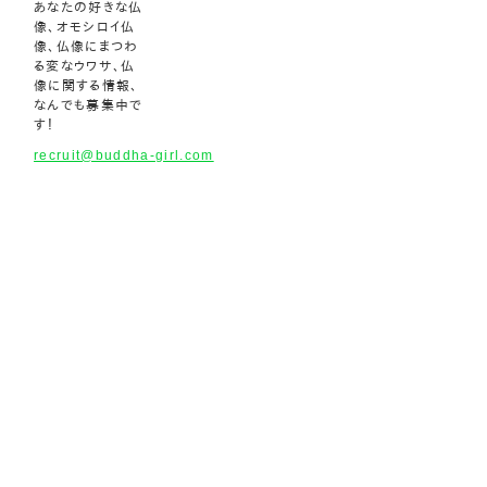
あなたの好きな仏
像、オモシロイ仏
像、仏像にまつわ
る変なウワサ、仏
像に関する情報、
なんでも募集中で
す！
recruit@buddha-girl.com