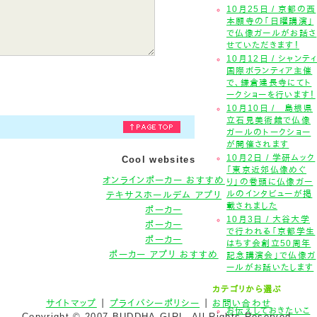
10月25日 / 京都の西
本願寺の「日曜講演」
で仏像ガールがお話さ
せていただきます！
10月12日 / シャンテ
国際ボランティア主催
で、鎌倉建長寺にてト
ークショーを行います！
10月10日 / 島根県
立石見美術館で仏像
ガールのトークショー
が開催されます
10月2日 / 学研ムック
Cool websites
「東京近郊仏像めぐ
オンラインポーカー おすすめ
り」の巻頭に仏像ガー
テキサスホールデム アプリ
ルのインタビューが掲
載されました
ポーカー
10月3日 / 大谷大学
ポーカー
で行われる「京都学生
ポーカー
はちす会創立50周年
ポーカー アプリ おすすめ
記念講演会」で仏像ガ
ールがお話いたします
カテゴリから選ぶ
サイトマップ
｜
プライバシーポリシー
｜
お問い合わせ
お伝えしておきたいこ
Copyright © 2007 BUDDHA-GIRL. All Rights Reserved.