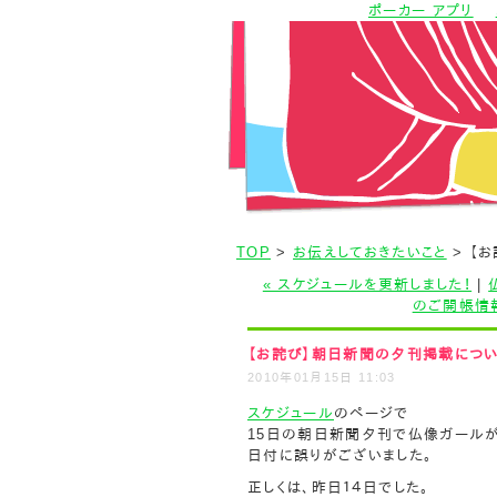
ポーカー アプリ
TOP
>
お伝えしておきたいこと
> 【
« スケジュールを更新しました！
|
のご開帳情報
【お詫び】朝日新聞の夕刊掲載につ
2010年01月15日 11:03
スケジュール
のページで
15日の朝日新聞夕刊で仏像ガールが
日付に誤りがございました。
正しくは、昨日１４日でした。